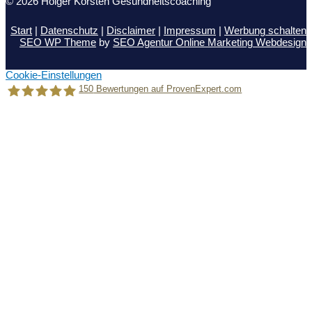
© 2026 Holger Korsten Gesundheitscoaching
Start
|
Datenschutz
|
Disclaimer
|
Impressum
|
Werbung schalten
SEO WP Theme
by
SEO Agentur Online Marketing Webdesign
Cookie-Einstellungen
150
Bewertungen auf ProvenExpert.com
Holger Korsten