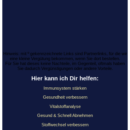
Hinweis: mit º gekennzeichnete Links sind Partnerlinks, für die wir
eine kleine Vergütung bekommen, wenn Sie dort bestellen.
Für Sie hat dieses keine Nachteile, im Gegenteil, oftmals haben
Sie dadurch Vergünstigungen oder andere Vorteile.
Hier kann ich Dir helfen:
Immunsystem stärken
Gesundheit verbessern
Vitalstoffanalyse
Gesund & Schnell Abnehmen
Stoffwechsel verbessern