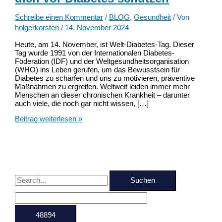
Schreibe einen Kommentar
/
BLOG
,
Gesundheit
/ Von
holgerkorsten
/
14. November 2024
Heute, am 14. November, ist Welt-Diabetes-Tag. Dieser
Tag wurde 1991 von der Internationalen Diabetes-
Föderation (IDF) und der Weltgesundheitsorganisation
(WHO) ins Leben gerufen, um das Bewusstsein für
Diabetes zu schärfen und uns zu motivieren, präventive
Maßnahmen zu ergreifen. Weltweit leiden immer mehr
Menschen an dieser chronischen Krankheit – darunter
auch viele, die noch gar nicht wissen, […]
Welt-
Beitrag weiterlesen »
Diabetes-
Tag:
So
kannst
du
dich
S
vor
Diabetes
u
schützen
c
h