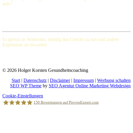
sein.“
Henry Ford (1863-1947), amerikanischer Großindustrieller
Es grenzt an Wahnsinn, ständig das Gleiche
zu tun und andere
Ergebnisse zu erwarten!
Albert Einstein (Deutscher Physiker und einer der bedeutendsten
Physiker der Wissenschaftsgeschichte)
© 2026 Holger Korsten Gesundheitscoaching
Start
|
Datenschutz
|
Disclaimer
|
Impressum
|
Werbung schalten
SEO WP Theme
by
SEO Agentur Online Marketing Webdesign
Nach
Cookie-Einstellungen
oben
150
Bewertungen auf ProvenExpert.com
scrollen
Holger Korsten