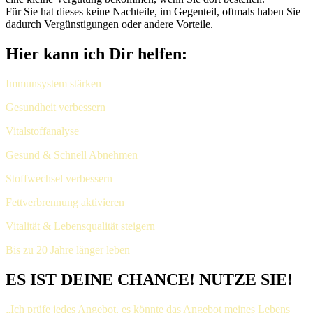
Für Sie hat dieses keine Nachteile, im Gegenteil, oftmals haben Sie
dadurch Vergünstigungen oder andere Vorteile.
Hier kann ich Dir helfen:
Immunsystem stärken
Gesundheit verbessern
Vitalstoffanalyse
Gesund & Schnell Abnehmen
Stoffwechsel verbessern
Fettverbrennung aktivieren
Vitalität & Lebensqualität steigern
Bis zu 20 Jahre länger leben
ES IST DEINE CHANCE! NUTZE SIE!
„Ich prüfe jedes Angebot, es könnte das Angebot meines Lebens