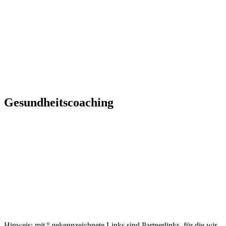
Gesundheitscoaching
Hinweis: mit º gekennzeichnete Links sind Partnerlinks, für die wir