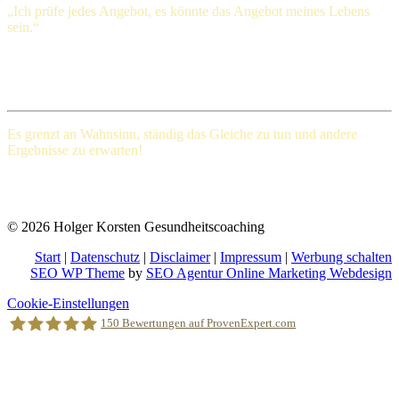
„Ich prüfe jedes Angebot, es könnte das Angebot meines Lebens
sein.“
Henry Ford (1863-1947), amerikanischer Großindustrieller
Es grenzt an Wahnsinn, ständig das Gleiche
zu tun und andere
Ergebnisse zu erwarten!
Albert Einstein (Deutscher Physiker und einer der bedeutendsten
Physiker der Wissenschaftsgeschichte)
© 2026 Holger Korsten Gesundheitscoaching
Start
|
Datenschutz
|
Disclaimer
|
Impressum
|
Werbung schalten
SEO WP Theme
by
SEO Agentur Online Marketing Webdesign
Nach
Cookie-Einstellungen
oben
150
Bewertungen auf ProvenExpert.com
scrollen
Holger Korsten