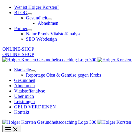
Zum
Wer ist Holger Korsten?
Inhalt
BLOG
springen
Gesundheit
Abnehmen
Partner
Natur Praxis Vitalstoffanalyse
SEO Webdesign
ONLINE-SHOP
ONLINE-SHOP
Startseite
Reportage Obst & Gemüse gegen Krebs
Gesundheit
Abnehmen
Vitalstoffanalyse
Über mich
Leistungen
GELD VERDIENEN
Kontakt