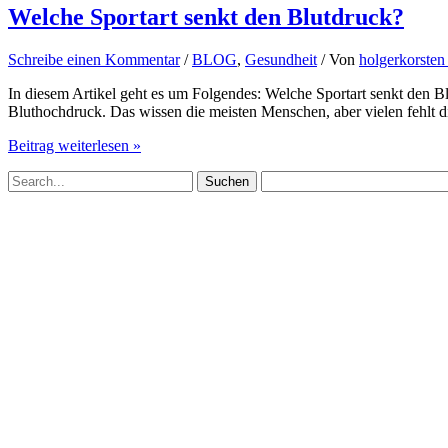
Welche Sportart senkt den Blutdruck?
Schreibe einen Kommentar
/
BLOG
,
Gesundheit
/ Von
holgerkorste
In diesem Artikel geht es um Folgendes: Welche Sportart senkt den 
Bluthochdruck. Das wissen die meisten Menschen, aber vielen fehlt d
Welche
Beitrag weiterlesen »
Sportart
Suchen
senkt
nach:
den
Blutdruck?