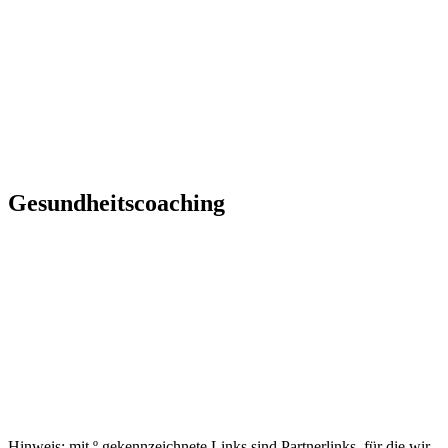
Gesundheitscoaching
Hinweis: mit º gekennzeichnete Links sind Partnerlinks, für die wir