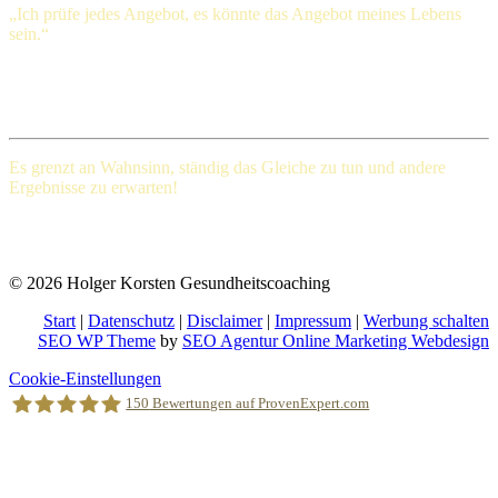
„Ich prüfe jedes Angebot, es könnte das Angebot meines Lebens
sein.“
Henry Ford (1863-1947), amerikanischer Großindustrieller
Es grenzt an Wahnsinn, ständig das Gleiche
zu tun und andere
Ergebnisse zu erwarten!
Albert Einstein (Deutscher Physiker und einer der bedeutendsten
Physiker der Wissenschaftsgeschichte)
© 2026 Holger Korsten Gesundheitscoaching
Start
|
Datenschutz
|
Disclaimer
|
Impressum
|
Werbung schalten
SEO WP Theme
by
SEO Agentur Online Marketing Webdesign
Nach
Cookie-Einstellungen
oben
150
Bewertungen auf ProvenExpert.com
scrollen
Holger Korsten