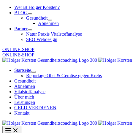
Zum
Wer ist Holger Korsten?
Inhalt
BLOG
springen
Gesundheit
Abnehmen
Partner
Natur Praxis Vitalstoffanalyse
SEO Webdesign
ONLINE-SHOP
ONLINE-SHOP
Startseite
Reportage Obst & Gemüse gegen Krebs
Gesundheit
Abnehmen
Vitalstoffanalyse
Über mich
Leistungen
GELD VERDIENEN
Kontakt