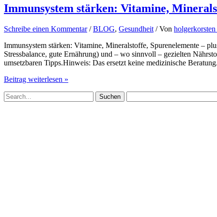
Immunsystem stärken: Vitamine, Mineralst
Schreibe einen Kommentar
/
BLOG
,
Gesundheit
/ Von
holgerkorste
Immunsystem stärken: Vitamine, Mineralstoffe, Spurenelemente – plu
Stressbalance, gute Ernährung) und – wo sinnvoll – gezielten Nährst
umsetzbaren Tipps.Hinweis: Das ersetzt keine medizinische Beratung
Immunsystem
Beitrag weiterlesen »
stärken:
Suchen
Vitamine,
nach:
Mineralstoffe,
Spurenelemente
–
plus
einfache
Routinen
für
jeden
Tag