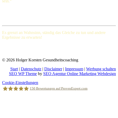
sein.“
Henry Ford (1863-1947), amerikanischer Großindustrieller
Es grenzt an Wahnsinn, ständig das Gleiche
zu tun und andere
Ergebnisse zu erwarten!
Albert Einstein (Deutscher Physiker und einer der bedeutendsten
Physiker der Wissenschaftsgeschichte)
© 2026 Holger Korsten Gesundheitscoaching
Start
|
Datenschutz
|
Disclaimer
|
Impressum
|
Werbung schalten
SEO WP Theme
by
SEO Agentur Online Marketing Webdesign
Nach
Cookie-Einstellungen
oben
150
Bewertungen auf ProvenExpert.com
scrollen
Holger Korsten