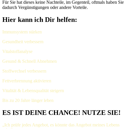
Für Sie hat dieses keine Nachteile, im Gegenteil, oftmals haben Sie
dadurch Vergünstigungen oder andere Vorteile.
Hier kann ich Dir helfen:
Immunsystem stärken
Gesundheit verbessern
Vitalstoffanalyse
Gesund & Schnell Abnehmen
Stoffwechsel verbessern
Fettverbrennung aktivieren
Vitalität & Lebensqualität steigern
Bis zu 20 Jahre länger leben
ES IST DEINE CHANCE! NUTZE SIE!
„Ich prüfe jedes Angebot, es könnte das Angebot meines Lebens