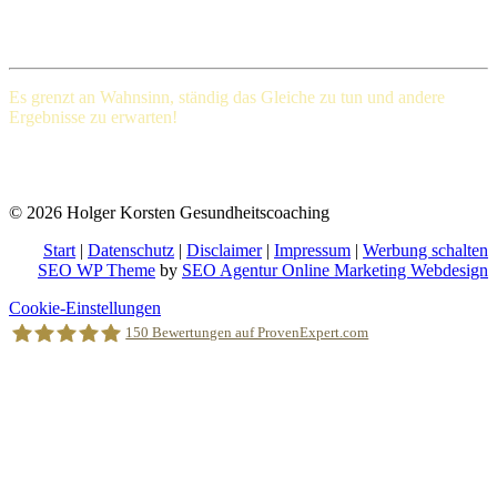
Henry Ford (1863-1947), amerikanischer Großindustrieller
Es grenzt an Wahnsinn, ständig das Gleiche
zu tun und andere
Ergebnisse zu erwarten!
Albert Einstein (Deutscher Physiker und einer der bedeutendsten
Physiker der Wissenschaftsgeschichte)
© 2026 Holger Korsten Gesundheitscoaching
Start
|
Datenschutz
|
Disclaimer
|
Impressum
|
Werbung schalten
SEO WP Theme
by
SEO Agentur Online Marketing Webdesign
Nach
Cookie-Einstellungen
oben
150
Bewertungen auf ProvenExpert.com
scrollen
Holger Korsten