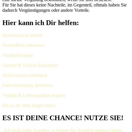
Für Sie hat dieses keine Nachteile, im Gegenteil, oftmals haben Sie
dadurch Vergünstigungen oder andere Vorteile.
Hier kann ich Dir helfen:
Immunsystem stärken
Gesundheit verbessern
Vitalstoffanalyse
Gesund & Schnell Abnehmen
Stoffwechsel verbessern
Fettverbrennung aktivieren
Vitalität & Lebensqualität steigern
Bis zu 20 Jahre länger leben
ES IST DEINE CHANCE! NUTZE SIE!
„Ich prüfe jedes Angebot, es könnte das Angebot meines Lebens