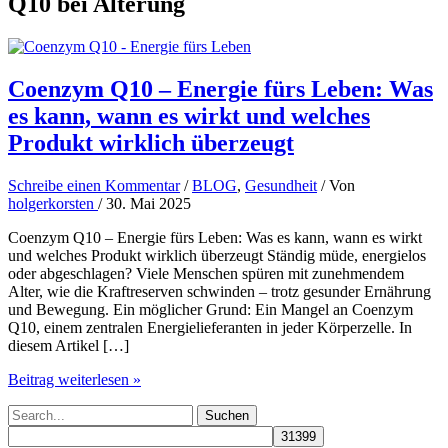
Q10 bei Alterung
Coenzym Q10 – Energie fürs Leben: Was
es kann, wann es wirkt und welches
Produkt wirklich überzeugt
Schreibe einen Kommentar
/
BLOG
,
Gesundheit
/ Von
holgerkorsten
/
30. Mai 2025
Coenzym Q10 – Energie fürs Leben: Was es kann, wann es wirkt
und welches Produkt wirklich überzeugt Ständig müde, energielos
oder abgeschlagen? Viele Menschen spüren mit zunehmendem
Alter, wie die Kraftreserven schwinden – trotz gesunder Ernährung
und Bewegung. Ein möglicher Grund: Ein Mangel an Coenzym
Q10, einem zentralen Energielieferanten in jeder Körperzelle. In
diesem Artikel […]
Coenzym
Beitrag weiterlesen »
Q10
Suchen
–
nach:
Energie