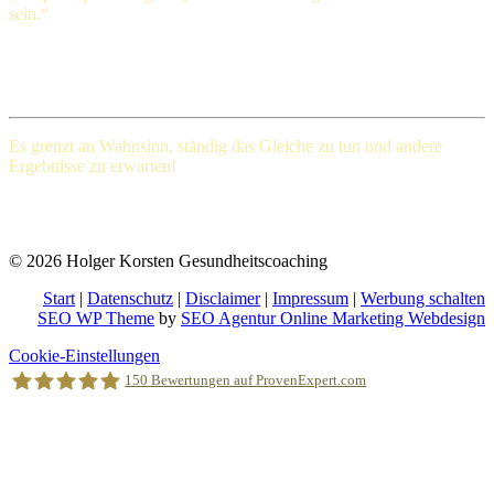
sein.“
Henry Ford (1863-1947), amerikanischer Großindustrieller
Es grenzt an Wahnsinn, ständig das Gleiche
zu tun und andere
Ergebnisse zu erwarten!
Albert Einstein (Deutscher Physiker und einer der bedeutendsten
Physiker der Wissenschaftsgeschichte)
© 2026 Holger Korsten Gesundheitscoaching
Start
|
Datenschutz
|
Disclaimer
|
Impressum
|
Werbung schalten
SEO WP Theme
by
SEO Agentur Online Marketing Webdesign
Nach
Cookie-Einstellungen
oben
150
Bewertungen auf ProvenExpert.com
scrollen
Holger Korsten