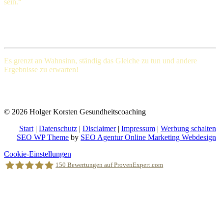
sein.“
Henry Ford (1863-1947), amerikanischer Großindustrieller
Es grenzt an Wahnsinn, ständig das Gleiche
zu tun und andere
Ergebnisse zu erwarten!
Albert Einstein (Deutscher Physiker und einer der bedeutendsten
Physiker der Wissenschaftsgeschichte)
© 2026 Holger Korsten Gesundheitscoaching
Start
|
Datenschutz
|
Disclaimer
|
Impressum
|
Werbung schalten
SEO WP Theme
by
SEO Agentur Online Marketing Webdesign
Nach
Cookie-Einstellungen
oben
150
Bewertungen auf ProvenExpert.com
scrollen
Holger Korsten