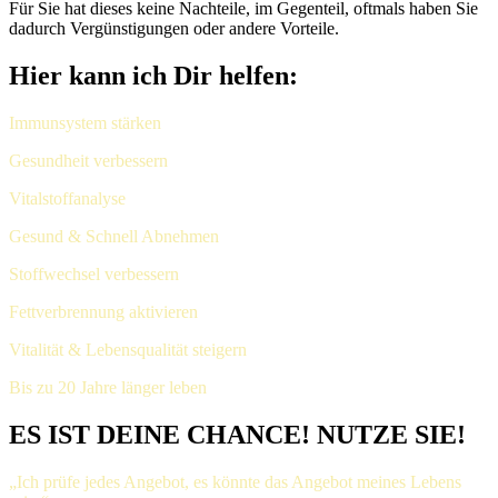
Für Sie hat dieses keine Nachteile, im Gegenteil, oftmals haben Sie
dadurch Vergünstigungen oder andere Vorteile.
Hier kann ich Dir helfen:
Immunsystem stärken
Gesundheit verbessern
Vitalstoffanalyse
Gesund & Schnell Abnehmen
Stoffwechsel verbessern
Fettverbrennung aktivieren
Vitalität & Lebensqualität steigern
Bis zu 20 Jahre länger leben
ES IST DEINE CHANCE! NUTZE SIE!
„Ich prüfe jedes Angebot, es könnte das Angebot meines Lebens