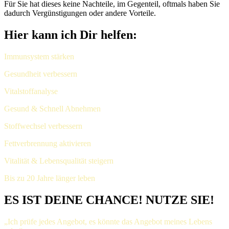
Für Sie hat dieses keine Nachteile, im Gegenteil, oftmals haben Sie
dadurch Vergünstigungen oder andere Vorteile.
Hier kann ich Dir helfen:
Immunsystem stärken
Gesundheit verbessern
Vitalstoffanalyse
Gesund & Schnell Abnehmen
Stoffwechsel verbessern
Fettverbrennung aktivieren
Vitalität & Lebensqualität steigern
Bis zu 20 Jahre länger leben
ES IST DEINE CHANCE! NUTZE SIE!
„Ich prüfe jedes Angebot, es könnte das Angebot meines Lebens