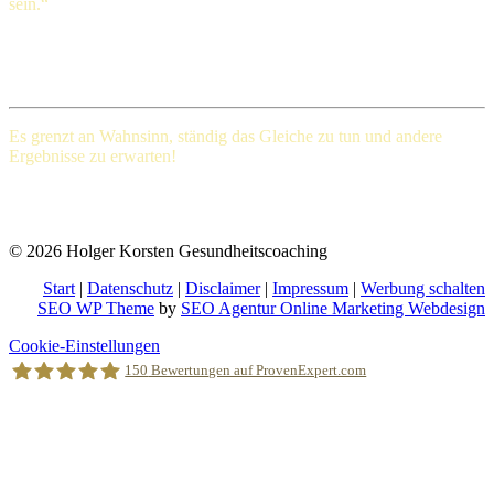
sein.“
Henry Ford (1863-1947), amerikanischer Großindustrieller
Es grenzt an Wahnsinn, ständig das Gleiche
zu tun und andere
Ergebnisse zu erwarten!
Albert Einstein (Deutscher Physiker und einer der bedeutendsten
Physiker der Wissenschaftsgeschichte)
© 2026 Holger Korsten Gesundheitscoaching
Start
|
Datenschutz
|
Disclaimer
|
Impressum
|
Werbung schalten
SEO WP Theme
by
SEO Agentur Online Marketing Webdesign
Nach
Cookie-Einstellungen
oben
150
Bewertungen auf ProvenExpert.com
scrollen
Holger Korsten