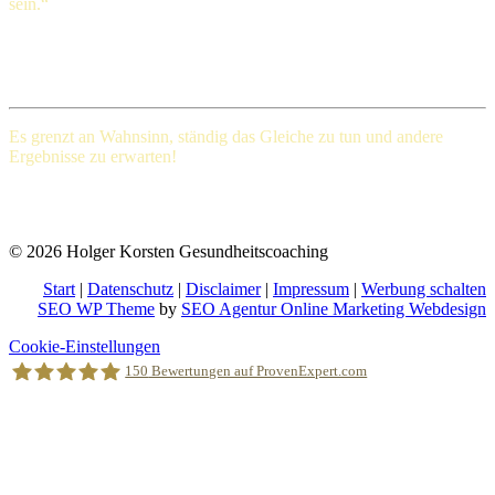
sein.“
Henry Ford (1863-1947), amerikanischer Großindustrieller
Es grenzt an Wahnsinn, ständig das Gleiche
zu tun und andere
Ergebnisse zu erwarten!
Albert Einstein (Deutscher Physiker und einer der bedeutendsten
Physiker der Wissenschaftsgeschichte)
© 2026 Holger Korsten Gesundheitscoaching
Start
|
Datenschutz
|
Disclaimer
|
Impressum
|
Werbung schalten
SEO WP Theme
by
SEO Agentur Online Marketing Webdesign
Nach
Cookie-Einstellungen
oben
150
Bewertungen auf ProvenExpert.com
scrollen
Holger Korsten