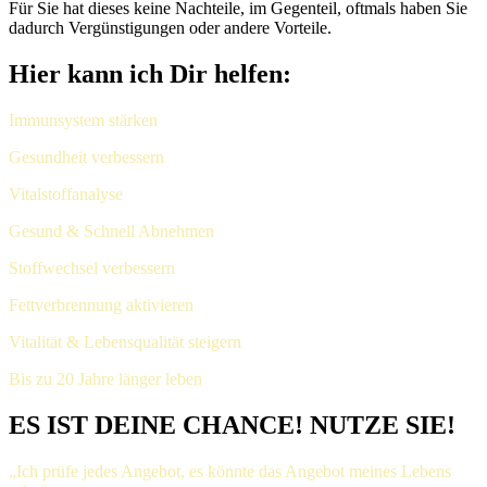
Für Sie hat dieses keine Nachteile, im Gegenteil, oftmals haben Sie
dadurch Vergünstigungen oder andere Vorteile.
Hier kann ich Dir helfen:
Immunsystem stärken
Gesundheit verbessern
Vitalstoffanalyse
Gesund & Schnell Abnehmen
Stoffwechsel verbessern
Fettverbrennung aktivieren
Vitalität & Lebensqualität steigern
Bis zu 20 Jahre länger leben
ES IST DEINE CHANCE! NUTZE SIE!
„Ich prüfe jedes Angebot, es könnte das Angebot meines Lebens