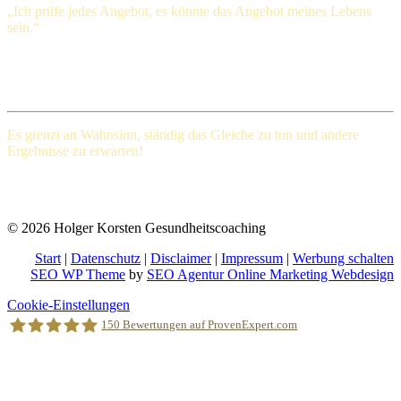
„Ich prüfe jedes Angebot, es könnte das Angebot meines Lebens
sein.“
Henry Ford (1863-1947), amerikanischer Großindustrieller
Es grenzt an Wahnsinn, ständig das Gleiche
zu tun und andere
Ergebnisse zu erwarten!
Albert Einstein (Deutscher Physiker und einer der bedeutendsten
Physiker der Wissenschaftsgeschichte)
© 2026 Holger Korsten Gesundheitscoaching
Start
|
Datenschutz
|
Disclaimer
|
Impressum
|
Werbung schalten
SEO WP Theme
by
SEO Agentur Online Marketing Webdesign
Nach
Cookie-Einstellungen
oben
150
Bewertungen auf ProvenExpert.com
scrollen
Holger Korsten