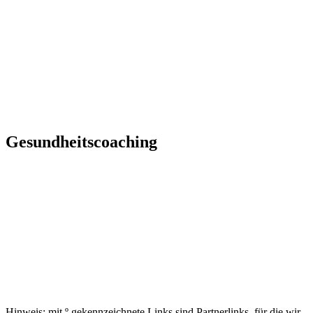
Gesundheitscoaching
Hinweis: mit º gekennzeichnete Links sind Partnerlinks, für die wir