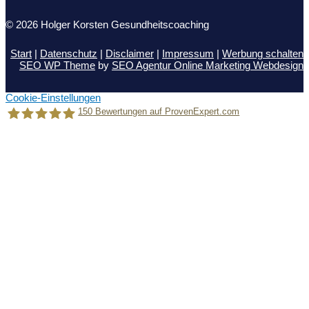
© 2026 Holger Korsten Gesundheitscoaching
Start
|
Datenschutz
|
Disclaimer
|
Impressum
|
Werbung schalten
SEO WP Theme
by
SEO Agentur Online Marketing Webdesign
Cookie-Einstellungen
150
Bewertungen auf ProvenExpert.com
Holger Korsten