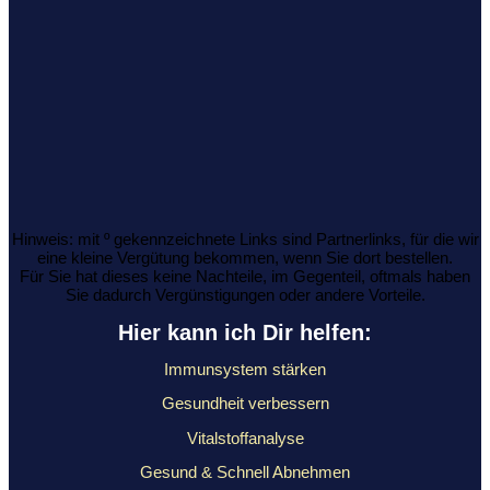
Hinweis: mit º gekennzeichnete Links sind Partnerlinks, für die wir
eine kleine Vergütung bekommen, wenn Sie dort bestellen.
Für Sie hat dieses keine Nachteile, im Gegenteil, oftmals haben
Sie dadurch Vergünstigungen oder andere Vorteile.
Hier kann ich Dir helfen:
Immunsystem stärken
Gesundheit verbessern
Vitalstoffanalyse
Gesund & Schnell Abnehmen