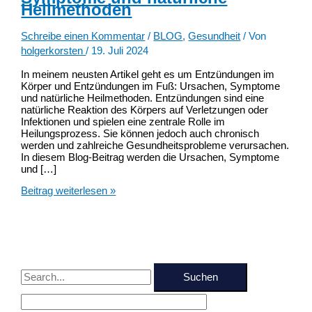
Heilmethoden
Schreibe einen Kommentar
/
BLOG
,
Gesundheit
/ Von
holgerkorsten
/
19. Juli 2024
In meinem neusten Artikel geht es um Entzündungen im
Körper und Entzündungen im Fuß: Ursachen, Symptome
und natürliche Heilmethoden. Entzündungen sind eine
natürliche Reaktion des Körpers auf Verletzungen oder
Infektionen und spielen eine zentrale Rolle im
Heilungsprozess. Sie können jedoch auch chronisch
werden und zahlreiche Gesundheitsprobleme verursachen.
In diesem Blog-Beitrag werden die Ursachen, Symptome
und […]
Entzündungen
Beitrag weiterlesen »
im
Körper
&
Entzündungen
im
Fuß:
S
Ursachen,
Symptome
u
und
natürliche