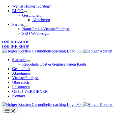
Zum
Wer ist Holger Korsten?
Inhalt
BLOG
springen
Gesundheit
Abnehmen
Partner
Natur Praxis Vitalstoffanalyse
SEO Webdesign
ONLINE-SHOP
ONLINE-SHOP
Startseite
Reportage Obst & Gemüse gegen Krebs
Gesundheit
Abnehmen
Vitalstoffanalyse
Über mich
Leistungen
GELD VERDIENEN
Kontakt