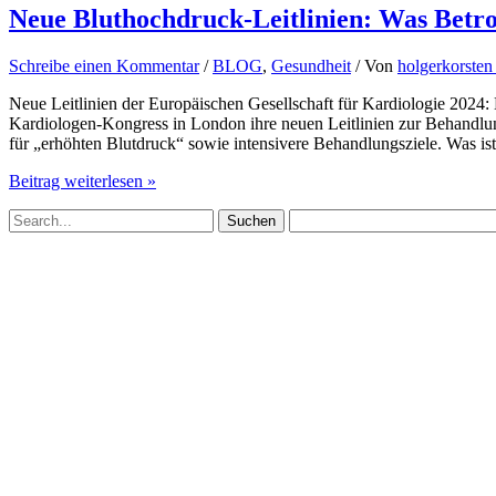
Neue Bluthochdruck-Leitlinien: Was Betrof
Schreibe einen Kommentar
/
BLOG
,
Gesundheit
/ Von
holgerkorste
Neue Leitlinien der Europäischen Gesellschaft für Kardiologie 2024:
Kardiologen-Kongress in London ihre neuen Leitlinien zur Behandlun
für „erhöhten Blutdruck“ sowie intensivere Behandlungsziele. Was is
Neue
Beitrag weiterlesen »
Bluthochdruck-
Suchen
Leitlinien:
nach:
Was
Betroffene
wissen
sollten