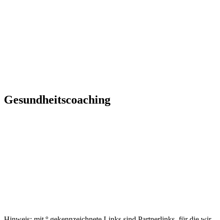
Gesundheitscoaching
Hinweis: mit º gekennzeichnete Links sind Partnerlinks, für die wir