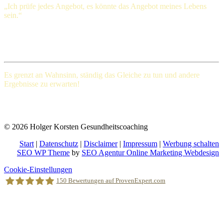
„Ich prüfe jedes Angebot, es könnte das Angebot meines Lebens
sein.“
Henry Ford (1863-1947), amerikanischer Großindustrieller
Es grenzt an Wahnsinn, ständig das Gleiche
zu tun und andere
Ergebnisse zu erwarten!
Albert Einstein (Deutscher Physiker und einer der bedeutendsten
Physiker der Wissenschaftsgeschichte)
© 2026 Holger Korsten Gesundheitscoaching
Start
|
Datenschutz
|
Disclaimer
|
Impressum
|
Werbung schalten
SEO WP Theme
by
SEO Agentur Online Marketing Webdesign
Nach
Cookie-Einstellungen
oben
150
Bewertungen auf ProvenExpert.com
scrollen
Holger Korsten