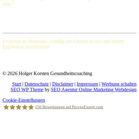
sein.“
Henry Ford (1863-1947), amerikanischer Großindustrieller
Es grenzt an Wahnsinn, ständig das Gleiche
zu tun und andere
Ergebnisse zu erwarten!
Albert Einstein (Deutscher Physiker und einer der bedeutendsten
Physiker der Wissenschaftsgeschichte)
© 2026 Holger Korsten Gesundheitscoaching
Start
|
Datenschutz
|
Disclaimer
|
Impressum
|
Werbung schalten
SEO WP Theme
by
SEO Agentur Online Marketing Webdesign
Nach
Cookie-Einstellungen
oben
150
Bewertungen auf ProvenExpert.com
scrollen
Holger Korsten