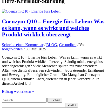
Herz-Kreislauf-Stärkung
Coenzym Q10 – Energie fürs Leben: Was
es kann, wann es wirkt und welches
Produkt wirklich überzeugt
Schreibe einen Kommentar
/
BLOG
,
Gesundheit
/ Von
holgerkorsten
/
30. Mai 2025
Coenzym Q10 – Energie fürs Leben: Was es kann, wann es wirkt
und welches Produkt wirklich überzeugt Ständig müde, energielos
oder abgeschlagen? Viele Menschen spüren mit zunehmendem
Alter, wie die Kraftreserven schwinden – trotz gesunder Ernährung
und Bewegung. Ein möglicher Grund: Ein Mangel an Coenzym
Q10, einem zentralen Energielieferanten in jeder Körperzelle. In
diesem Artikel […]
Coenzym
Beitrag weiterlesen »
Q10
Suchen
–
nach:
Energie