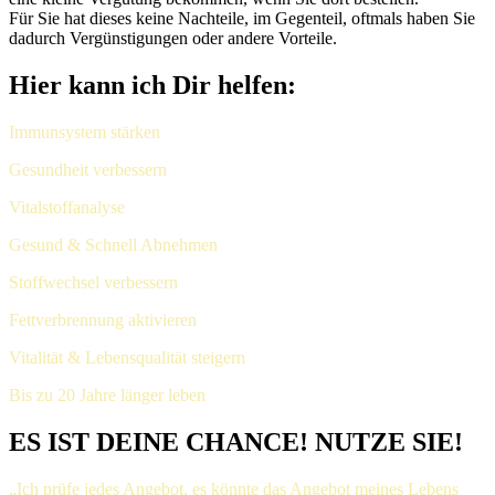
Für Sie hat dieses keine Nachteile, im Gegenteil, oftmals haben Sie
dadurch Vergünstigungen oder andere Vorteile.
Hier kann ich Dir helfen:
Immunsystem stärken
Gesundheit verbessern
Vitalstoffanalyse
Gesund & Schnell Abnehmen
Stoffwechsel verbessern
Fettverbrennung aktivieren
Vitalität & Lebensqualität steigern
Bis zu 20 Jahre länger leben
ES IST DEINE CHANCE! NUTZE SIE!
„Ich prüfe jedes Angebot, es könnte das Angebot meines Lebens