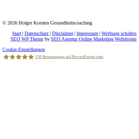
Albert Einstein (Deutscher Physiker und einer der bedeutendsten
Physiker der Wissenschaftsgeschichte)
© 2026 Holger Korsten Gesundheitscoaching
Start
|
Datenschutz
|
Disclaimer
|
Impressum
|
Werbung schalten
SEO WP Theme
by
SEO Agentur Online Marketing Webdesign
Nach
Cookie-Einstellungen
oben
150
Bewertungen auf ProvenExpert.com
scrollen
Holger Korsten