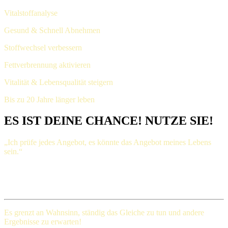
Vitalstoffanalyse
Gesund & Schnell Abnehmen
Stoffwechsel verbessern
Fettverbrennung aktivieren
Vitalität & Lebensqualität steigern
Bis zu 20 Jahre länger leben
ES IST DEINE CHANCE! NUTZE SIE!
„Ich prüfe jedes Angebot, es könnte das Angebot meines Lebens
sein.“
Henry Ford (1863-1947), amerikanischer Großindustrieller
Es grenzt an Wahnsinn, ständig das Gleiche
zu tun und andere
Ergebnisse zu erwarten!