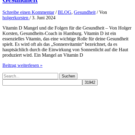
Schreibe einen Kommentar
/
BLOG
,
Gesundheit
/ Von
holgerkorsten
/
3. Juni 2024
Vitamin D Mangel und die Folgen für die Gesundheit – Von Holger
Korsten, Gesundheits-Coach in Hamburg. Vitamin D ist ein
essenzielles Vitamin, das eine wichtige Rolle für deine Gesundheit
spielt. Es wird oft als das „Sonnenvitamin“ bezeichnet, da es
hauptsächlich durch die Einwirkung von Sonnenlicht auf die Haut
produziert wird. Ein Mangel an Vitamin D
Vitamin
Beitrag weiterlesen »
D
Suchen
Mangel:
nach:
Folgen
für
die
Gesundheit