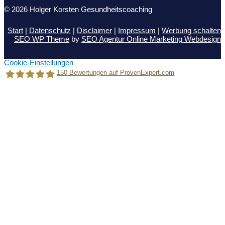
© 2026 Holger Korsten Gesundheitscoaching
Start
|
Datenschutz
|
Disclaimer
|
Impressum
|
Werbung schalten
SEO WP Theme
by
SEO Agentur Online Marketing Webdesign
Cookie-Einstellungen
150
Bewertungen auf ProvenExpert.com
Holger Korsten