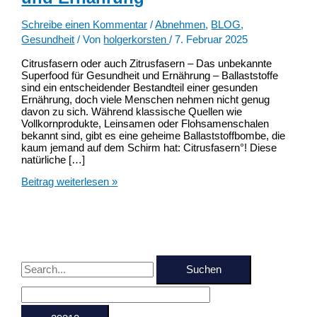
Schreibe einen Kommentar
/
Abnehmen
,
BLOG
,
Gesundheit
/ Von
holgerkorsten
/
7. Februar 2025
Citrusfasern oder auch Zitrusfasern – Das unbekannte
Superfood für Gesundheit und Ernährung – Ballaststoffe
sind ein entscheidender Bestandteil einer gesunden
Ernährung, doch viele Menschen nehmen nicht genug
davon zu sich. Während klassische Quellen wie
Vollkornprodukte, Leinsamen oder Flohsamenschalen
bekannt sind, gibt es eine geheime Ballaststoffbombe, die
kaum jemand auf dem Schirm hat: Citrusfasern°! Diese
natürliche […]
Citrusfasern
Beitrag weiterlesen »
–
Das
unbekannte
Superfood
für
deine
S
Gesundheit
und
u
Ernährung
c