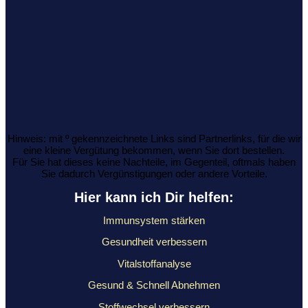
Hinweis: mit º gekennzeichnete Links sind Partnerlinks, für die wir
eine kleine Vergütung bekommen, wenn Sie dort bestellen.
Für Sie hat dieses keine Nachteile, im Gegenteil, oftmals haben
Sie dadurch Vergünstigungen oder andere Vorteile.
Hier kann ich Dir helfen:
Immunsystem stärken
Gesundheit verbessern
Vitalstoffanalyse
Gesund & Schnell Abnehmen
Stoffwechsel verbessern