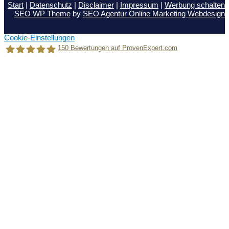
Start
|
Datenschutz
|
Disclaimer
|
Impressum
|
Werbung schalten
SEO WP Theme
by
SEO Agentur Online Marketing Webdesign
Cookie-Einstellungen
150
Bewertungen auf ProvenExpert.com
Holger Korsten