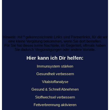
Hinweis: mit º gekennzeichnete Links sind Partnerlinks, für die wir
eine kleine Vergütung bekommen, wenn Sie dort bestellen.
Für Sie hat dieses keine Nachteile, im Gegenteil, oftmals haben
Sie dadurch Vergünstigungen oder andere Vorteile.
Hier kann ich Dir helfen:
Immunsystem stärken
Gesundheit verbessern
Vitalstoffanalyse
Gesund & Schnell Abnehmen
Stoffwechsel verbessern
Fettverbrennung aktivieren