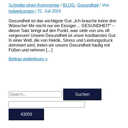
Schreibe einen Kommentar
/
BLOG
,
Gesundheit
/ Von
holgerkorsten
/
21. Juli 2024
Gesundheit ist das wichtigste Gut: „Ich brauche keine drei
Wünsche! Mir reicht nur ein Einziger… GESUNDHEIT“ –
dieser Satz bringt auf den Punkt, was viele von uns oft
vergessen! Unsere Gesundheit ist unser kostbarstes Gut.
In einer Welt, die von Hektik, Stress und Leistungsdruck
dominiert wird, treten wir unsere Gesundheit häufig mit
Füßen und nehmen […]
Gesundheit
Beitrag weiterlesen »
ist
das
wichtigste
Gut!
S
u
c
h
e