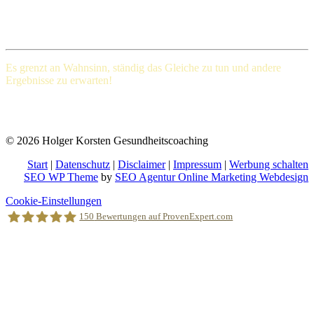
Henry Ford (1863-1947), amerikanischer Großindustrieller
Es grenzt an Wahnsinn, ständig das Gleiche
zu tun und andere
Ergebnisse zu erwarten!
Albert Einstein (Deutscher Physiker und einer der bedeutendsten
Physiker der Wissenschaftsgeschichte)
© 2026 Holger Korsten Gesundheitscoaching
Start
|
Datenschutz
|
Disclaimer
|
Impressum
|
Werbung schalten
SEO WP Theme
by
SEO Agentur Online Marketing Webdesign
Nach
Cookie-Einstellungen
oben
150
Bewertungen auf ProvenExpert.com
scrollen
Holger Korsten